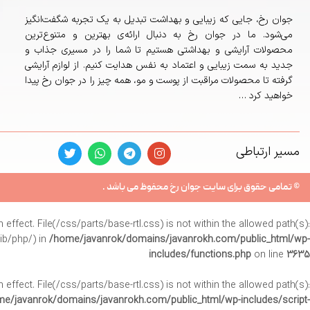
جوان رخ، جایی که زیبایی و بهداشت تبدیل به یک تجربه شگفت‌انگیز
می‌شود. ما در جوان رخ به دنبال ارائه‌ی بهترین و متنوع‌ترین
محصولات آرایشی و بهداشتی هستیم تا شما را در مسیری جذاب و
جدید به سمت زیبایی و اعتماد به نفس هدایت کنیم. از لوازم آرایشی
گرفته تا محصولات مراقبت از پوست و مو، همه چیز را در جوان رخ پیدا
خواهید کرد …
مسیر ارتباطی
© تمامی حقوق برای سایت جوان رخ محفوظ می باشد .
in effect. File(/css/parts/base-rtl.css) is not within the allowed path(s):
ib/php/) in
/home/javanrok/domains/javanrokh.com/public_html/wp-
includes/functions.php
on line
3635
in effect. File(/css/parts/base-rtl.css) is not within the allowed path(s):
e/javanrok/domains/javanrokh.com/public_html/wp-includes/script-