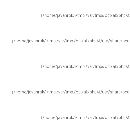
(/home/javanrok/:/tmp:/var/tmp:/opt/alt/php81
(/home/javanrok/:/tmp:/var/tmp:/opt/alt/php81/usr/share/pear/
(/home/javanrok/:/tmp:/var/tmp:/opt/alt/php81
(/home/javanrok/:/tmp:/var/tmp:/opt/alt/php81/usr/share/pear/
(/home/javanrok/:/tmp:/var/tmp:/opt/alt/php81