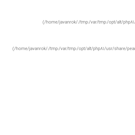
(/home/javanrok/:/tmp:/var/tmp:/opt/alt/php81
(/home/javanrok/:/tmp:/var/tmp:/opt/alt/php81/usr/share/pear/
(/home/javanrok/:/tmp:/var/tmp:/opt/alt/php81
(/home/javanrok/:/tmp:/var/tmp:/opt/alt/php81/usr/share/pear/
(/home/javanrok/:/tmp:/var/tmp:/opt/alt/php81